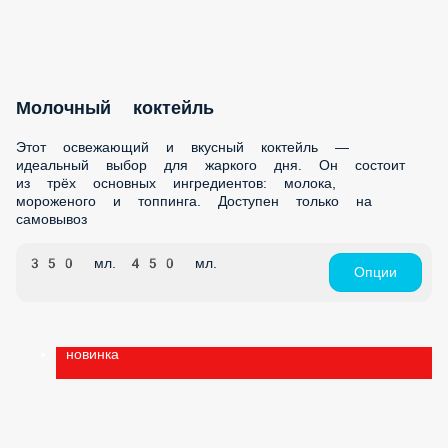
Лимонад освежающий
Лимонад — это освежающий напиток с ярким вкусом.
Обладает приятной кислинкой и сладким послевкусием.
Отлично утоляет жажду и подходит для употребления в
жаркие дни. Доступен только на самовывоз
350 мл.
450 мл.
Опции
Молочный коктейль
Этот освежающий и вкусный коктейль — идеальный выбор
для жаркого дня. Он состоит из трёх основных