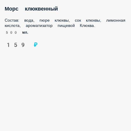
ингредиентов: молока, мороженого и топпинга. Доступен
только на самовывоз
350 мл.
450 мл.
Опции
новинка
Морс клюквенный
Состав: вода, пюре клюквы, сок клюквы, лимонная кислота,
ароматизатор пищевой Клюква.
500 мл.
159 ₽