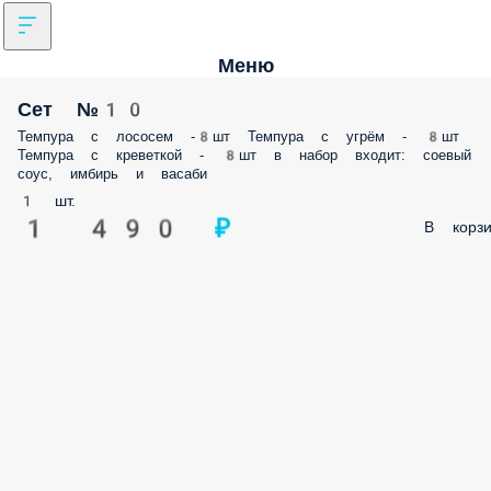
Меню
Сет №10
Темпура с лососем -8шт Темпура с угрём - 8шт Темпура с креветкой 
8шт в набор входит: соевый соус, имбирь и васаби
1 шт.
1 490 ₽
В корз