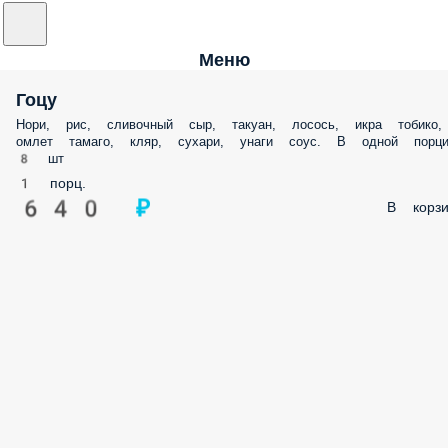
Меню
Гоцу
Нори, рис, сливочный сыр, такуан, лосось, икра тобико,
омлет тамаго, кляр, сухари, унаги соус. В одной порци
8 шт
1 порц.
640 ₽
В корзи