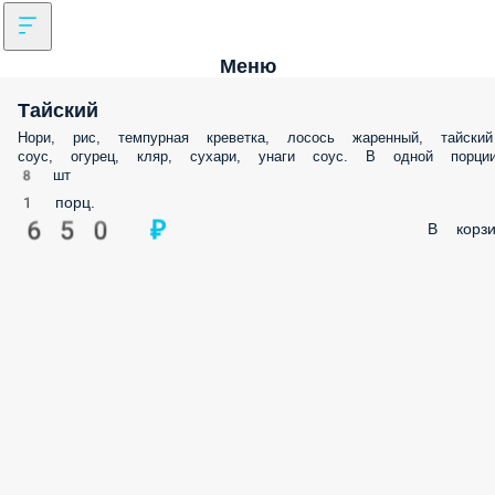
Меню
Тайский
Нори, рис, темпурная креветка, лосось жаренный, тайский
соус, огурец, кляр, сухари, унаги соус. В одной порци
8 шт
1 порц.
650 ₽
В корзи