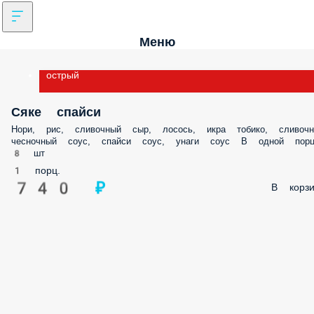
Меню
острый
Сяке спайси
Нори, рис, сливочный сыр, лосось, икра тобико, сливочн
чесночный соус, спайси соус, унаги соус В одной порц
8 шт
1 порц.
740 ₽
В корзи