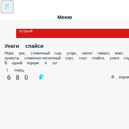
Меню
острый
Унаги спайси
Нори, рис, сливочный сыр, угорь, омлет тамаго, микс кунжута, сливочно
чесночный соус, соус спайси, унаги соус В одной порции 8 шт
1 порц.
680 ₽
В корз